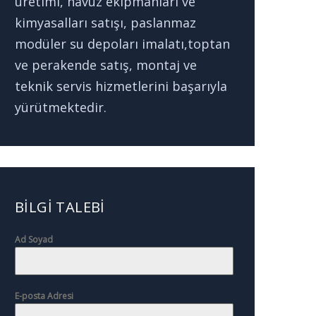
üretimi, havuz ekipmanları ve
kimyasalları satışı, paslanmaz
modüler su depoları imalatı,toptan
ve perakende satış, montaj ve
teknik servis hizmetlerini başarıyla
yürütmektedir.
BILGI TALEBI
Ad Soyad
E-posta Adresi