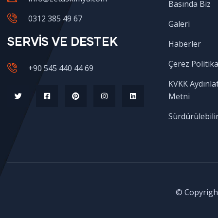
Basında Biz
0312 385 49 67
Galeri
SERVİS VE DESTEK
Haberler
Çerez Politika
+90 545 440 44 69
KVKK Aydınla
Metni
Sürdürülebilir
© Copyright