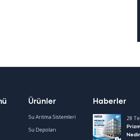
nü
Ürünler
Haberler
Su Arıtma Sistemleri
28 T
Priz
Su Depoları
Nedir