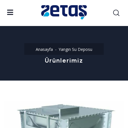
Anasayfa
Yangın Su Deposu
Ürünlerimiz