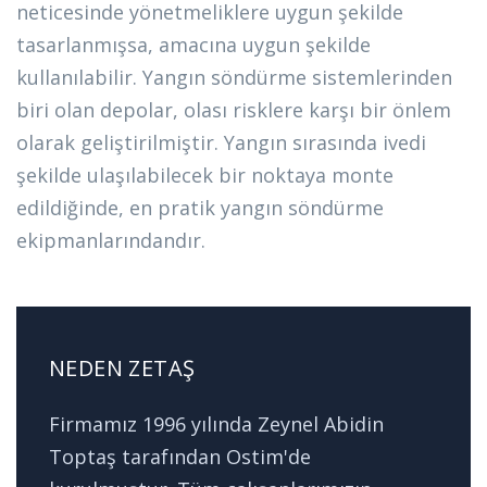
neticesinde yönetmeliklere uygun şekilde
tasarlanmışsa, amacına uygun şekilde
kullanılabilir. Yangın söndürme sistemlerinden
biri olan depolar, olası risklere karşı bir önlem
olarak geliştirilmiştir. Yangın sırasında ivedi
şekilde ulaşılabilecek bir noktaya monte
edildiğinde, en pratik yangın söndürme
ekipmanlarındandır.
NEDEN ZETAŞ
Firmamız 1996 yılında Zeynel Abidin
Toptaş tarafından Ostim'de