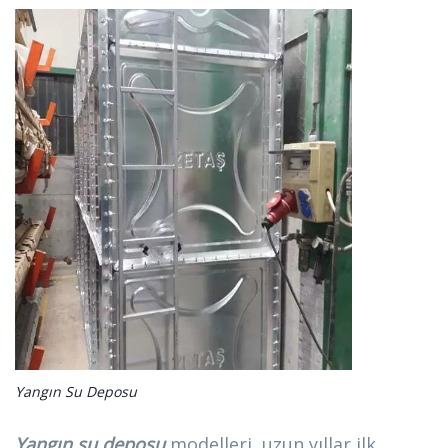
Yangın Su Deposu
Yangın su deposu
modelleri, uzun yıllar ilk