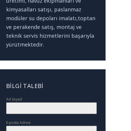
üretimi, havuz ekipmanları ve
kimyasalları satışı, paslanmaz
modüler su depoları imalatı,toptan
ve perakende satış, montaj ve
teknik servis hizmetlerini başarıyla
yürütmektedir.
BILGI TALEBI
Ad Soyad
E-posta Adresi