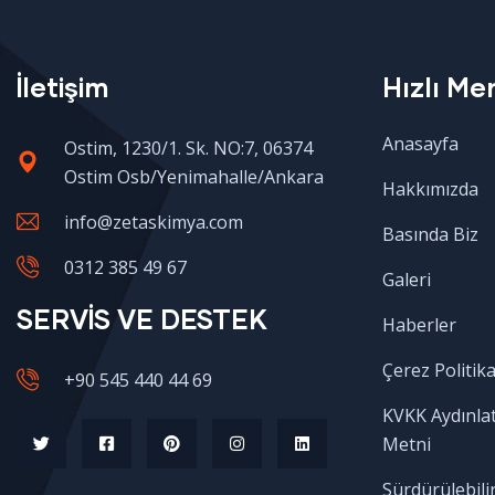
İletişim
Hızlı Me
Anasayfa
Ostim, 1230/1. Sk. NO:7, 06374
Ostim Osb/Yenimahalle/Ankara
Hakkımızda
info@zetaskimya.com
Basında Biz
0312 385 49 67
Galeri
SERVİS VE DESTEK
Haberler
Çerez Politika
+90 545 440 44 69
KVKK Aydınla
Metni
Sürdürülebilir