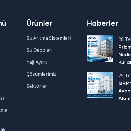
nü
Ürünler
Haberler
Su Arıtma Sistemleri
28 T
Priz
Su Depoları
Nedir
Yağ Ayırıcı
Kulla
Çözümlerimiz
25 T
GRP 
Sektörler
Avant
sı
Alanl
tma
lik