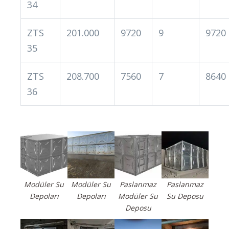
34
ZTS
201.000
9720
9
9720
35
ZTS
208.700
7560
7
8640
36
Modüler Su
Modüler Su
Paslanmaz
Paslanmaz
Depoları
Depoları
Modüler Su
Su Deposu
Deposu