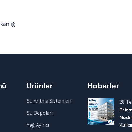
akanlığı
nü
Ürünler
Haberler
Su Arıtma Sistemleri
28 T
Priz
Su Depoları
Nedir
Yağ Ayırıcı
Kulla