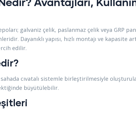
edir? Avantajları, Kullanı
oları; galvaniz çelik, paslanmaz çelik veya GRP pane
idir. Dayanıklı yapısı, hızlı montajı ve kapasite ar
cih edilir.
dir?
sahada cıvatalı sistemle birleştirilmesiyle oluştur
ektiğinde büyütülebilir.
itleri