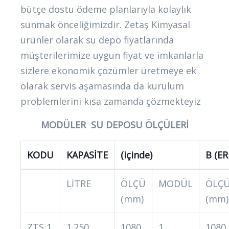
bütçe dostu ödeme planlarıyla kolaylık
sunmak önceliğimizdir. Zetaş Kimyasal
ürünler olarak su depo fiyatlarında
müşterilerimize uygun fiyat ve imkanlarla
sizlere ekonomik çözümler üretmeye ek
olarak servis aşamasında da kurulum
problemlerini kısa zamanda çözmekteyiz
MODÜLER SU DEPOSU ÖLÇÜLERİ
KODU
KAPASİTE
(içinde)
B (ER
LİTRE
ÖLÇÜ
MODÜL
ÖLÇ
(mm)
(mm)
ZTS 1
1.250
1080
1
1080