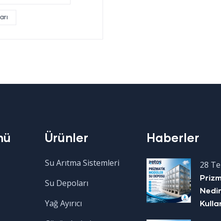
arı
nü
Ürünler
Haberler
Su Arıtma Sistemleri
28 T
Priz
Su Depoları
Nedir
Yağ Ayırıcı
Kulla