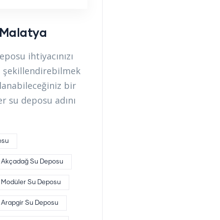
 Malatya
posu ihtiyacınızı
 şekillendirebilmek
lanabileceğiniz bir
er su deposu adını
osu
Akçadağ Su Deposu
r Modüler Su Deposu
Arapgir Su Deposu