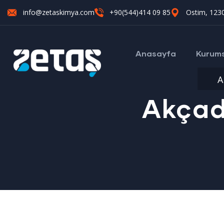
info@zetaskimya.com
+90(544)414 09 85
Ostim, 1230
Anasayfa
Kurum
A
Akçad