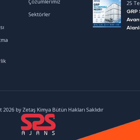
Çözümlerimiz
25 T
GRP 
Sektörler
Avant
sı
Alanl
tma
lik
 2026 by Zetaş Kimya Bütün Hakları Saklıdır