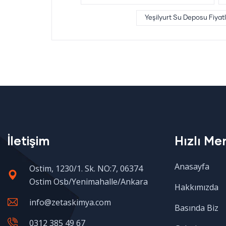
Yeşilyurt Su Deposu Fiyatl
İletişim
Hızlı Me
Anasayfa
Ostim, 1230/1. Sk. NO:7, 06374
Ostim Osb/Yenimahalle/Ankara
Hakkımızda
info@zetaskimya.com
Basında Biz
0312 385 49 67