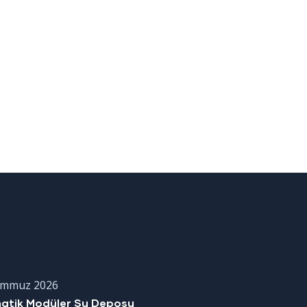
emmuz 2026
matik Modüler Su Deposu