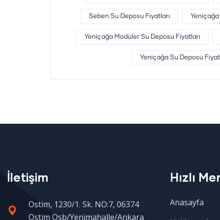
Seben Su Deposu Fiyatları
Yeniçağa
Yeniçağa Modüler Su Deposu Fiyatları
Yeniçağa Su Deposu Fiyatl
İletişim
Hızlı Me
Anasayfa
Ostim, 1230/1. Sk. NO:7, 06374
Ostim Osb/Yenimahalle/Ankara