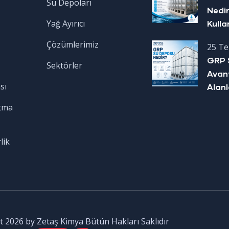
Su Depoları
Nedir
Yağ Ayırıcı
Kulla
Çözümlerimiz
25 T
GRP 
Sektörler
Avant
sı
Alanl
tma
lik
 2026 by Zetaş Kimya Bütün Hakları Saklıdır