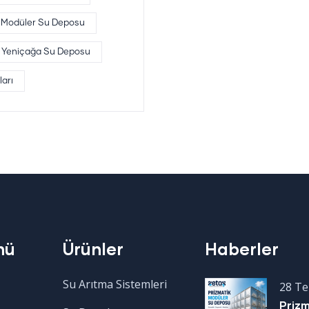
 Modüler Su Deposu
Yeniçağa Su Deposu
arı
nü
Ürünler
Haberler
Su Arıtma Sistemleri
28 T
Priz