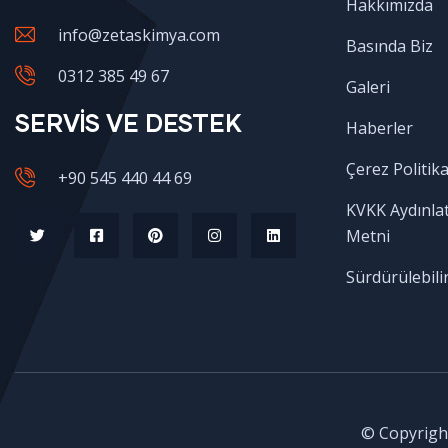
Hakkımızda
info@zetaskimya.com
Basında Biz
0312 385 49 67
Galeri
SERVİS VE DESTEK
Haberler
Çerez Politika
+90 545 440 44 69
KVKK Aydınla
Metni
Sürdürülebilir
© Copyright