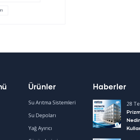
rı
nü
Ürünler
Haberler
Su Arıtma Sistemleri
28 T
Priz
Su Depoları
Nedir
Yağ Ayırıcı
Kulla