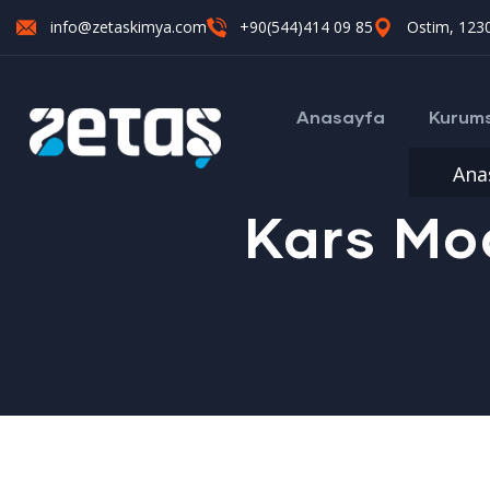
info@zetaskimya.com
+90(544)414 09 85
Ostim, 1230
Anasayfa
Kurum
Ana
Kars Mod