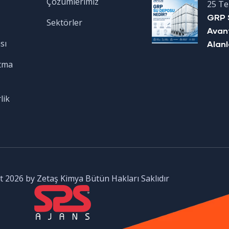
Çözümlerimiz
25 T
GRP 
Sektörler
Avant
sı
Alanl
tma
lik
 2026 by Zetaş Kimya Bütün Hakları Saklıdır