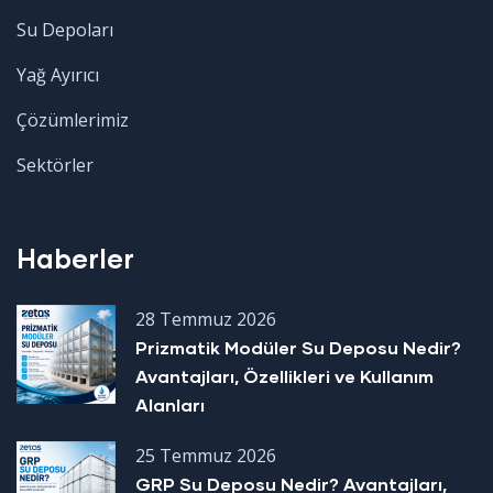
Su Depoları
Yağ Ayırıcı
Çözümlerimiz
Sektörler
Haberler
28 Temmuz 2026
Prizmatik Modüler Su Deposu Nedir?
Avantajları, Özellikleri ve Kullanım
Alanları
25 Temmuz 2026
GRP Su Deposu Nedir? Avantajları,