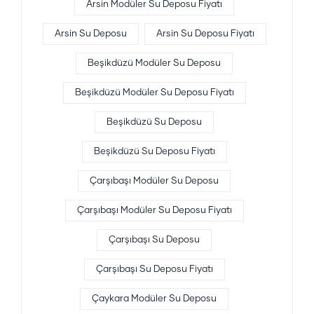
Arsin Modüler Su Deposu Fiyatı
Arsin Su Deposu
Arsin Su Deposu Fiyatı
Beşikdüzü Modüler Su Deposu
Beşikdüzü Modüler Su Deposu Fiyatı
Beşikdüzü Su Deposu
Beşikdüzü Su Deposu Fiyatı
Çarşıbaşı Modüler Su Deposu
Çarşıbaşı Modüler Su Deposu Fiyatı
Çarşıbaşı Su Deposu
Çarşıbaşı Su Deposu Fiyatı
Çaykara Modüler Su Deposu