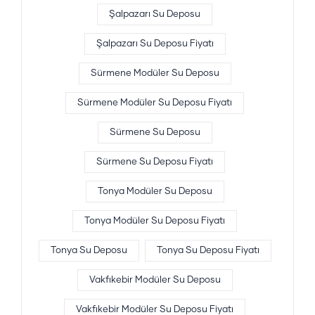
Şalpazarı Su Deposu
Şalpazarı Su Deposu Fiyatı
Sürmene Modüler Su Deposu
Sürmene Modüler Su Deposu Fiyatı
Sürmene Su Deposu
Sürmene Su Deposu Fiyatı
Tonya Modüler Su Deposu
Tonya Modüler Su Deposu Fiyatı
Tonya Su Deposu
Tonya Su Deposu Fiyatı
Vakfıkebir Modüler Su Deposu
Vakfıkebir Modüler Su Deposu Fiyatı