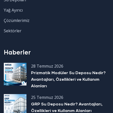
Yağ Ayırıcı
Çözümlerimiz
Sektörler
Haberler
28 Temmuz 2026
Prizmatik Modüler Su Deposu Nedir?
Avantajları, Özellikleri ve Kullanım
Alanları
25 Temmuz 2026
GRP Su Deposu Nedir? Avantajları,
Özellikleri ve Kullanım Alanları