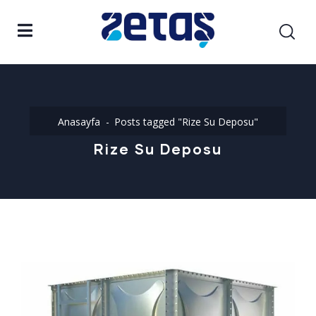
Anasayfa
Posts tagged "Rize Su Deposu"
Rize Su Deposu