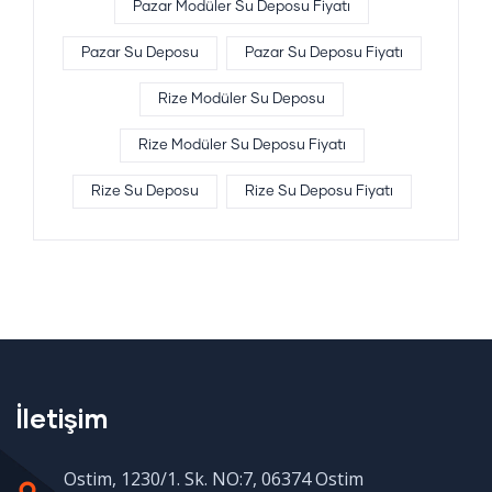
Pazar Modüler Su Deposu Fiyatı
Pazar Su Deposu
Pazar Su Deposu Fiyatı
Rize Modüler Su Deposu
Rize Modüler Su Deposu Fiyatı
Rize Su Deposu
Rize Su Deposu Fiyatı
İletişim
Ostim, 1230/1. Sk. NO:7, 06374 Ostim