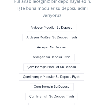
kullanabileceğiniz bir depo hayal edin.
İşte buna modüler su deposu adını
veriyoruz.
Ardeşen Modüler Su Deposu
Ardeşen Modüler Su Deposu Fiyatı
Ardeşen Su Deposu
Ardeşen Su Deposu Fiyatı
Çamlıhemşin Modüler Su Deposu
Çamlıhemşin Modüler Su Deposu Fiyatı
Çamlıhemşin Su Deposu
Çamlıhemşin Su Deposu Fiyatı