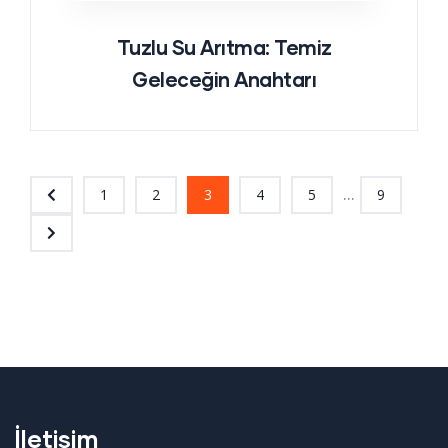
Tuzlu Su Arıtma: Temiz
Geleceğin Anahtarı
...
1
2
3
4
5
9
İletişim