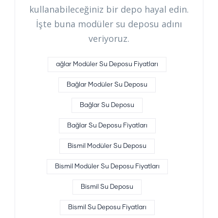
kullanabileceğiniz bir depo hayal edin.
İşte buna modüler su deposu adını
veriyoruz.
ağlar Modüler Su Deposu Fiyatları
Bağlar Modüler Su Deposu
Bağlar Su Deposu
Bağlar Su Deposu Fiyatları
Bismil Modüler Su Deposu
Bismil Modüler Su Deposu Fiyatları
Bismil Su Deposu
Bismil Su Deposu Fiyatları