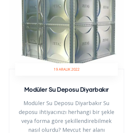
19 ARALIK 2022
Modüler Su Deposu Diyarbakır
Modüler Su Deposu Diyarbakır Su
deposu ihtiyacınızı herhangi bir şekle
veya forma göre şekillendirebilmek
nasıl olurdu? Mevcut her alanı