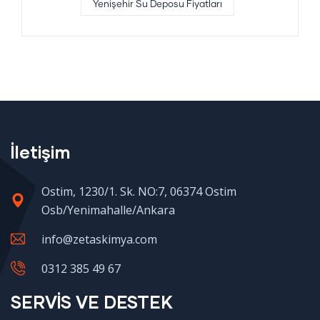
Yenişehir Su Deposu Fiyatları
İletişim
Ostim, 1230/1. Sk. NO:7, 06374 Ostim
Osb/Yenimahalle/Ankara
info@zetaskimya.com
0312 385 49 67
SERVİS VE DESTEK