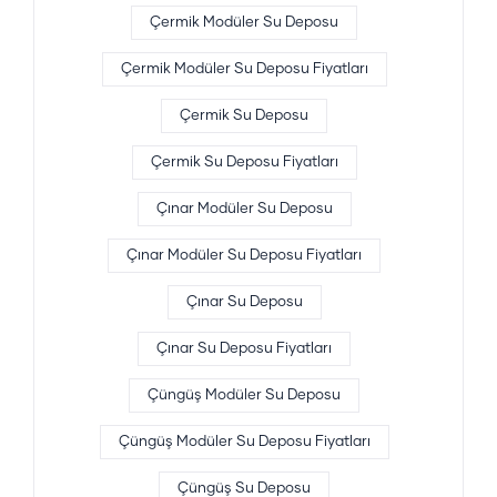
Çermik Modüler Su Deposu
Çermik Modüler Su Deposu Fiyatları
Çermik Su Deposu
Çermik Su Deposu Fiyatları
Çınar Modüler Su Deposu
Çınar Modüler Su Deposu Fiyatları
Çınar Su Deposu
Çınar Su Deposu Fiyatları
Çüngüş Modüler Su Deposu
Çüngüş Modüler Su Deposu Fiyatları
Çüngüş Su Deposu