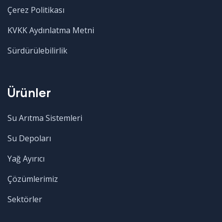
Çerez Politikası
KVKK Aydınlatma Metni
Sürdürülebilirlik
Ürünler
Su Arıtma Sistemleri
Su Depoları
Yağ Ayırıcı
Çözümlerimiz
Sektörler