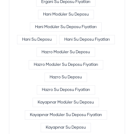
Ergani Su Deposu Fiyatları
Hani Modüler Su Deposu
Hani Modüler Su Deposu Fiyatları
Hani Su Deposu
Hani Su Deposu Fiyatları
Hazro Modüler Su Deposu
Hazro Modüler Su Deposu Fiyatları
Hazro Su Deposu
Hazro Su Deposu Fiyatları
Kayapınar Modüler Su Deposu
Kayapınar Modüler Su Deposu Fiyatları
Kayapınar Su Deposu