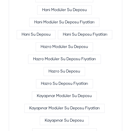
Hani Modüler Su Deposu
Hani Modüler Su Deposu Fiyatları
Hani Su Deposu
Hani Su Deposu Fiyatları
Hazro Modüler Su Deposu
Hazro Modüler Su Deposu Fiyatları
Hazro Su Deposu
Hazro Su Deposu Fiyatları
Kayapınar Modüler Su Deposu
Kayapınar Modüler Su Deposu Fiyatları
Kayapınar Su Deposu