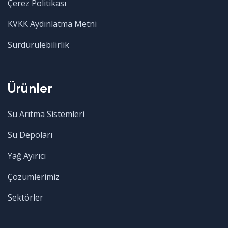
Çerez Politikası
KVKK Aydınlatma Metni
Sürdürülebilirlik
Ürünler
Su Arıtma Sistemleri
Su Depoları
Yağ Ayırıcı
Çözümlerimiz
Sektörler