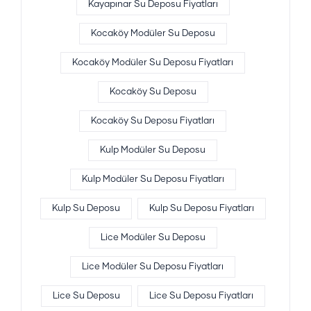
Kayapınar Su Deposu Fiyatları
Kocaköy Modüler Su Deposu
Kocaköy Modüler Su Deposu Fiyatları
Kocaköy Su Deposu
Kocaköy Su Deposu Fiyatları
Kulp Modüler Su Deposu
Kulp Modüler Su Deposu Fiyatları
Kulp Su Deposu
Kulp Su Deposu Fiyatları
Lice Modüler Su Deposu
Lice Modüler Su Deposu Fiyatları
Lice Su Deposu
Lice Su Deposu Fiyatları