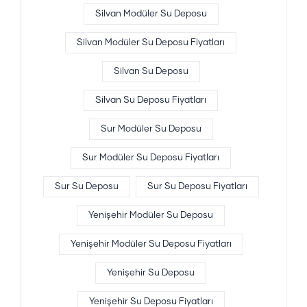
Silvan Modüler Su Deposu
Silvan Modüler Su Deposu Fiyatları
Silvan Su Deposu
Silvan Su Deposu Fiyatları
Sur Modüler Su Deposu
Sur Modüler Su Deposu Fiyatları
Sur Su Deposu
Sur Su Deposu Fiyatları
Yenişehir Modüler Su Deposu
Yenişehir Modüler Su Deposu Fiyatları
Yenişehir Su Deposu
Yenişehir Su Deposu Fiyatları