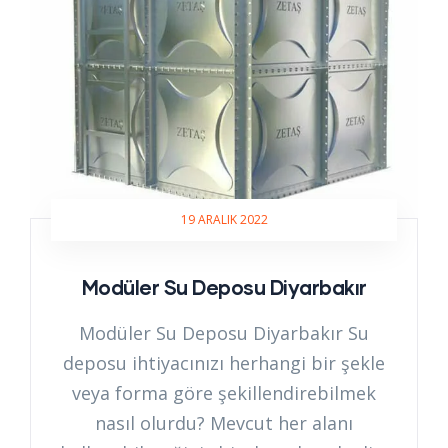
19 ARALIK 2022
Modüler Su Deposu Diyarbakır
Modüler Su Deposu Diyarbakır Su
deposu ihtiyacınızı herhangi bir şekle
veya forma göre şekillendirebilmek
nasıl olurdu? Mevcut her alanı