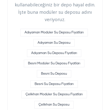
kullanabileceğiniz bir depo hayal edin.
İşte buna modüler su deposu adını
veriyoruz.
Adıyaman Modüler Su Deposu Fiyatları
Adıyaman Su Deposu
Adıyaman Su Deposu Fiyatları
Besni Modüler Su Deposu Fiyatları
Besni Su Deposu
Besni Su Deposu Fiyatları
Çelikhan Modüler Su Deposu Fiyatları
Çelikhan Su Deposu