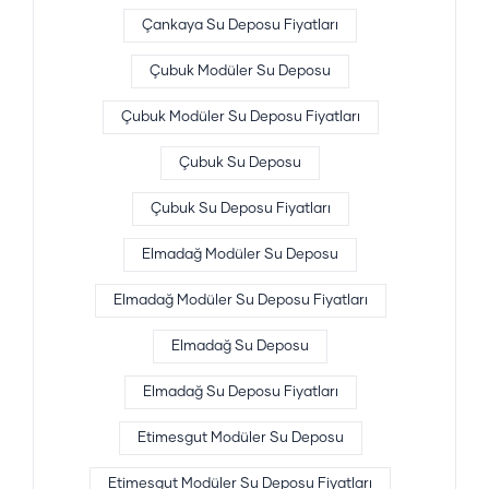
Çankaya Su Deposu Fiyatları
Çubuk Modüler Su Deposu
Çubuk Modüler Su Deposu Fiyatları
Çubuk Su Deposu
Çubuk Su Deposu Fiyatları
Elmadağ Modüler Su Deposu
Elmadağ Modüler Su Deposu Fiyatları
Elmadağ Su Deposu
Elmadağ Su Deposu Fiyatları
Etimesgut Modüler Su Deposu
Etimesgut Modüler Su Deposu Fiyatları