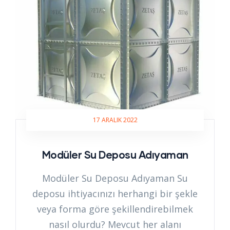
17 ARALIK 2022
Modüler Su Deposu Adıyaman
Modüler Su Deposu Adıyaman Su
deposu ihtiyacınızı herhangi bir şekle
veya forma göre şekillendirebilmek
nasıl olurdu? Mevcut her alanı