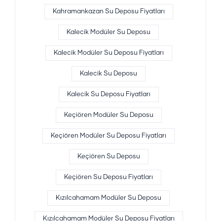
Kahramankazan Su Deposu Fiyatları
Kalecik Modüler Su Deposu
Kalecik Modüler Su Deposu Fiyatları
Kalecik Su Deposu
Kalecik Su Deposu Fiyatları
Keçiören Modüler Su Deposu
Keçiören Modüler Su Deposu Fiyatları
Keçiören Su Deposu
Keçiören Su Deposu Fiyatları
Kızılcahamam Modüler Su Deposu
Kızılcahamam Modüler Su Deposu Fiyatları