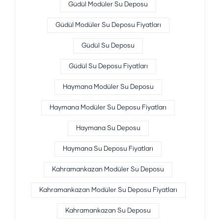
Güdül Modüler Su Deposu
Güdül Modüler Su Deposu Fiyatları
Güdül Su Deposu
Güdül Su Deposu Fiyatları
Haymana Modüler Su Deposu
Haymana Modüler Su Deposu Fiyatları
Haymana Su Deposu
Haymana Su Deposu Fiyatları
Kahramankazan Modüler Su Deposu
Kahramankazan Modüler Su Deposu Fiyatları
Kahramankazan Su Deposu