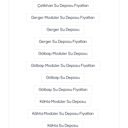
Çelikhan Su Deposu Fiyatları
Gerger Modüler Su Deposu Fiyatları
Gerger Su Deposu
Gerger Su Deposu Fiyatları
Gölbaşı Modüler Su Deposu
Gölbaşı Modüler Su Deposu Fiyatları
Gölbaşı Su Deposu
Gölbaşı Su Deposu Fiyatları
Kâhta Modüler Su Deposu
Kâhta Modüler Su Deposu Fiyatları
Kâhta Su Deposu