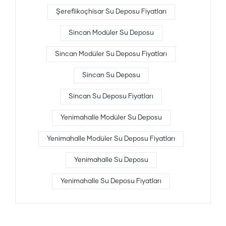
Şereflikoçhisar Su Deposu Fiyatları
Sincan Modüler Su Deposu
Sincan Modüler Su Deposu Fiyatları
Sincan Su Deposu
Sincan Su Deposu Fiyatları
Yenimahalle Modüler Su Deposu
Yenimahalle Modüler Su Deposu Fiyatları
Yenimahalle Su Deposu
Yenimahalle Su Deposu Fiyatları