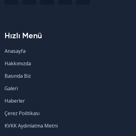
Hızlı Menü
Anasayfa
Hakkımızda
Basında Biz
Galeri
Haberler
Çerez Politikası
KVKK Aydınlatma Metni