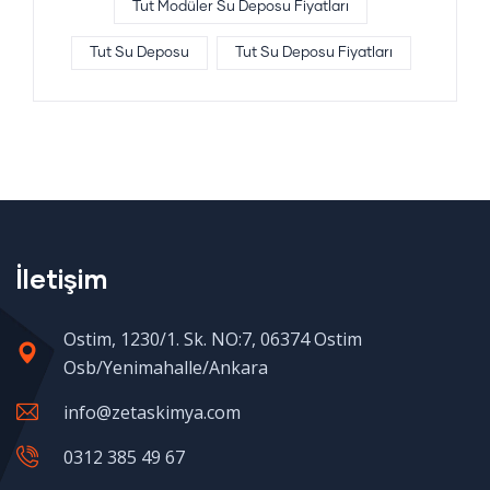
Tut Modüler Su Deposu Fiyatları
Tut Su Deposu
Tut Su Deposu Fiyatları
İletişim
Ostim, 1230/1. Sk. NO:7, 06374 Ostim
Osb/Yenimahalle/Ankara
info@zetaskimya.com
0312 385 49 67