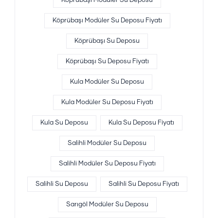
Köprübaşı Modüler Su Deposu
Köprübaşı Modüler Su Deposu Fiyatı
Köprübaşı Su Deposu
Köprübaşı Su Deposu Fiyatı
Kula Modüler Su Deposu
Kula Modüler Su Deposu Fiyatı
Kula Su Deposu
Kula Su Deposu Fiyatı
Salihli Modüler Su Deposu
Salihli Modüler Su Deposu Fiyatı
Salihli Su Deposu
Salihli Su Deposu Fiyatı
Sarıgöl Modüler Su Deposu