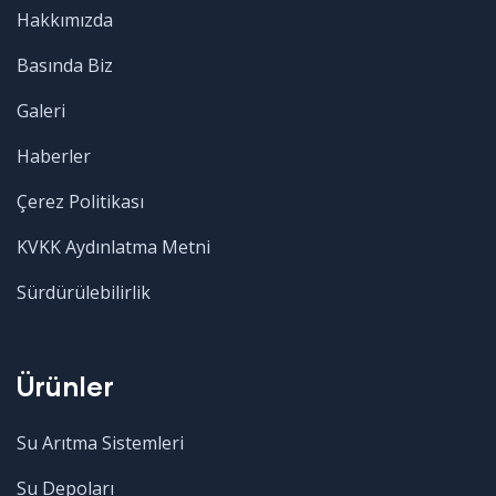
Hakkımızda
Basında Biz
Galeri
Haberler
Çerez Politikası
KVKK Aydınlatma Metni
Sürdürülebilirlik
Ürünler
Su Arıtma Sistemleri
Su Depoları