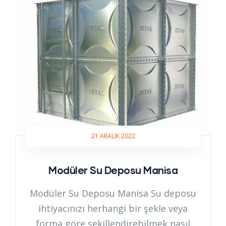
21 ARALIK 2022
Modüler Su Deposu Manisa
Modüler Su Deposu Manisa Su deposu
ihtiyacınızı herhangi bir şekle veya
forma göre şekillendirebilmek nasıl