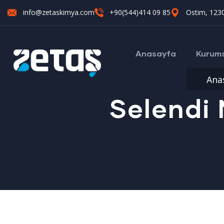
info@zetaskimya.com
+90(544)414 09 85
Ostim, 1230
Anasayfa
Kurum
Ana
Selendi 