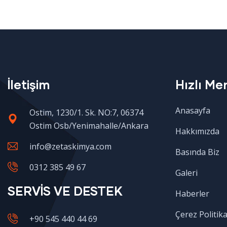
İletişim
Hızlı Me
Anasayfa
Ostim, 1230/1. Sk. NO:7, 06374
Ostim Osb/Yenimahalle/Ankara
Hakkımızda
info@zetaskimya.com
Basında Biz
0312 385 49 67
Galeri
SERVİS VE DESTEK
Haberler
Çerez Politika
+90 545 440 44 69