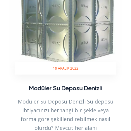
19 ARALIK 2022
Modüler Su Deposu Denizli
Modüler Su Deposu Denizli Su deposu
ihtiyacınızı herhangi bir şekle veya
forma göre şekillendirebilmek nasıl
olurdu? Mevcut her alanı