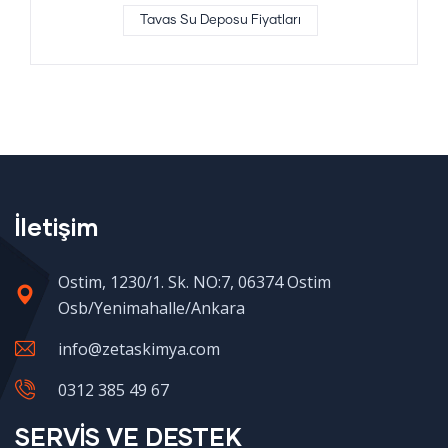
Tavas Su Deposu Fiyatları
İletişim
Ostim, 1230/1. Sk. NO:7, 06374 Ostim
Osb/Yenimahalle/Ankara
info@zetaskimya.com
0312 385 49 67
SERVİS VE DESTEK