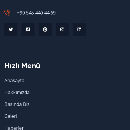
+90 545 440 44 69
Hızlı Menü
Anasayfa
Hakkımızda
Basında Biz
Galeri
Haberler