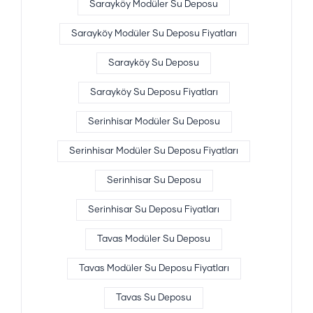
Sarayköy Modüler Su Deposu
Sarayköy Modüler Su Deposu Fiyatları
Sarayköy Su Deposu
Sarayköy Su Deposu Fiyatları
Serinhisar Modüler Su Deposu
Serinhisar Modüler Su Deposu Fiyatları
Serinhisar Su Deposu
Serinhisar Su Deposu Fiyatları
Tavas Modüler Su Deposu
Tavas Modüler Su Deposu Fiyatları
Tavas Su Deposu