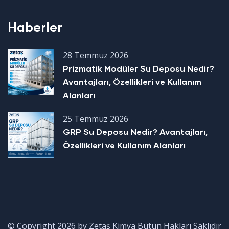
Haberler
28 Temmuz 2026
Prizmatik Modüler Su Deposu Nedir?
Avantajları, Özellikleri ve Kullanım
Alanları
25 Temmuz 2026
GRP Su Deposu Nedir? Avantajları,
Özellikleri ve Kullanım Alanları
© Copyright 2026 by Zetaş Kimya Bütün Hakları Saklıdır