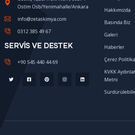
Ostim Osb/Yenimahalle/Ankara
Hakkımızda
info@zetaskimya.com
Basında Biz
0312 385 49 67
Galeri
SERVİS VE DESTEK
Haberler
Çerez Politika
+90 545 440 44 69
KVKK Aydınla
Metni
Sürdürülebilir