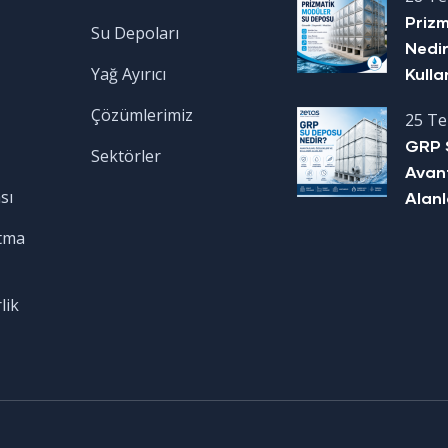
Priz
Su Depoları
Nedir
Yağ Ayırıcı
Kulla
Çözümlerimiz
25 T
GRP 
Sektörler
Avant
sı
Alanl
tma
lik