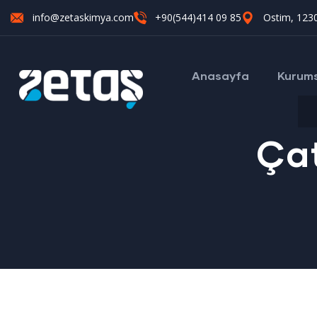
info@zetaskimya.com
+90(544)414 09 85
Ostim, 1230
Anasayfa
Kurum
Ça