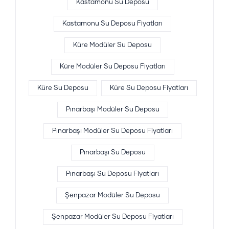
Kastamonu Su Deposu
Kastamonu Su Deposu Fiyatları
Küre Modüler Su Deposu
Küre Modüler Su Deposu Fiyatları
Küre Su Deposu
Küre Su Deposu Fiyatları
Pınarbaşı Modüler Su Deposu
Pınarbaşı Modüler Su Deposu Fiyatları
Pınarbaşı Su Deposu
Pınarbaşı Su Deposu Fiyatları
Şenpazar Modüler Su Deposu
Şenpazar Modüler Su Deposu Fiyatları