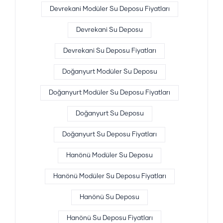
Devrekani Modüler Su Deposu Fiyatları
Devrekani Su Deposu
Devrekani Su Deposu Fiyatları
Doğanyurt Modüler Su Deposu
Doğanyurt Modüler Su Deposu Fiyatları
Doğanyurt Su Deposu
Doğanyurt Su Deposu Fiyatları
Hanönü Modüler Su Deposu
Hanönü Modüler Su Deposu Fiyatları
Hanönü Su Deposu
Hanönü Su Deposu Fiyatları