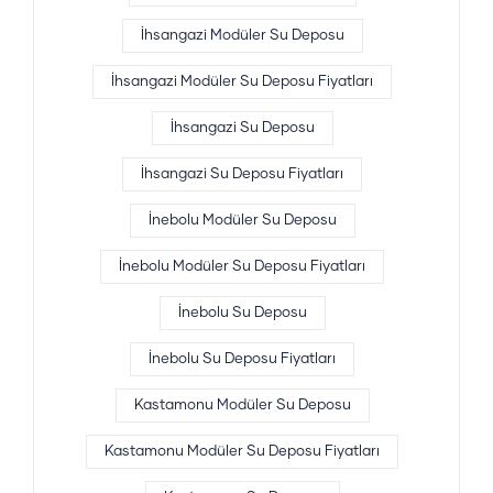
İhsangazi Modüler Su Deposu
İhsangazi Modüler Su Deposu Fiyatları
İhsangazi Su Deposu
İhsangazi Su Deposu Fiyatları
İnebolu Modüler Su Deposu
İnebolu Modüler Su Deposu Fiyatları
İnebolu Su Deposu
İnebolu Su Deposu Fiyatları
Kastamonu Modüler Su Deposu
Kastamonu Modüler Su Deposu Fiyatları