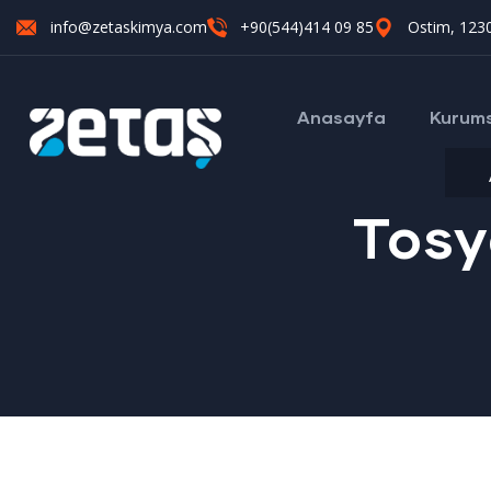
info@zetaskimya.com
+90(544)414 09 85
Ostim, 1230
Anasayfa
Kurum
Tosy