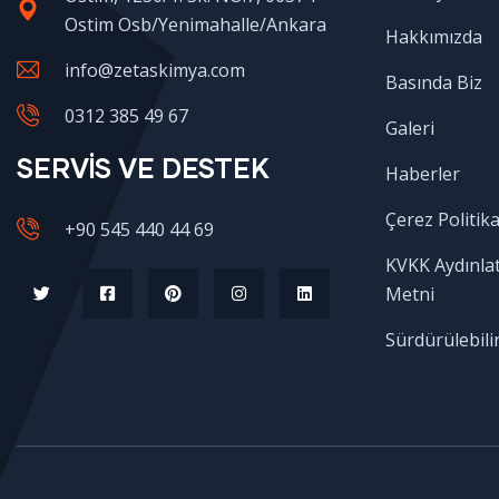
Ostim Osb/Yenimahalle/Ankara
Hakkımızda
info@zetaskimya.com
Basında Biz
0312 385 49 67
Galeri
SERVİS VE DESTEK
Haberler
Çerez Politika
+90 545 440 44 69
KVKK Aydınla
Metni
Sürdürülebilir