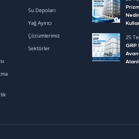
Priz
Su Depoları
Nedir
Yağ Ayırıcı
Kulla
Çözümlerimiz
25 T
GRP 
Sektörler
Avant
sı
Alanl
tma
lik