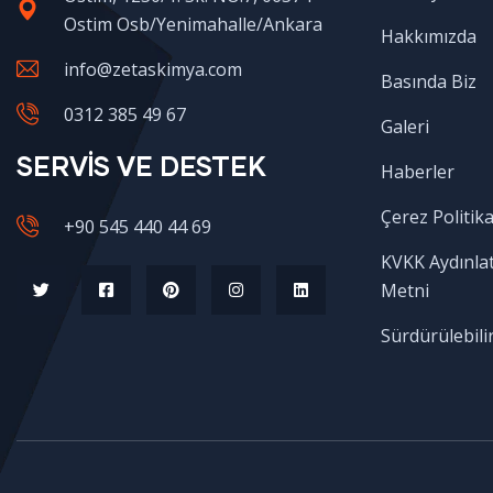
Ostim Osb/Yenimahalle/Ankara
Hakkımızda
info@zetaskimya.com
Basında Biz
0312 385 49 67
Galeri
SERVİS VE DESTEK
Haberler
Çerez Politika
+90 545 440 44 69
KVKK Aydınla
Metni
Sürdürülebilir