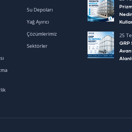
Priz
Su Depoları
Nedir
Yağ Ayırıcı
Kulla
Çözümlerimiz
25 T
GRP 
Sektörler
Avant
sı
Alanl
tma
lik