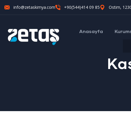
info@zetaskimya.com
+90(544)414 09 85
Ostim, 1230
Anasayfa
Kurum
Ka