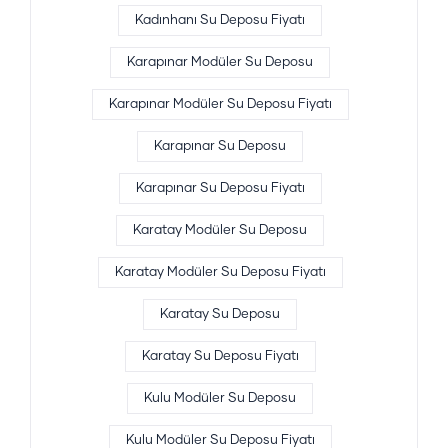
Kadınhanı Su Deposu Fiyatı
Karapınar Modüler Su Deposu
Karapınar Modüler Su Deposu Fiyatı
Karapınar Su Deposu
Karapınar Su Deposu Fiyatı
Karatay Modüler Su Deposu
Karatay Modüler Su Deposu Fiyatı
Karatay Su Deposu
Karatay Su Deposu Fiyatı
Kulu Modüler Su Deposu
Kulu Modüler Su Deposu Fiyatı