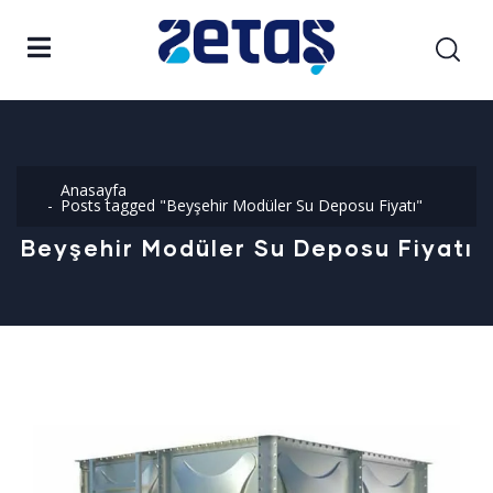
Anasayfa
Posts tagged "Beyşehir Modüler Su Deposu Fiyatı"
Beyşehir Modüler Su Deposu Fiyatı