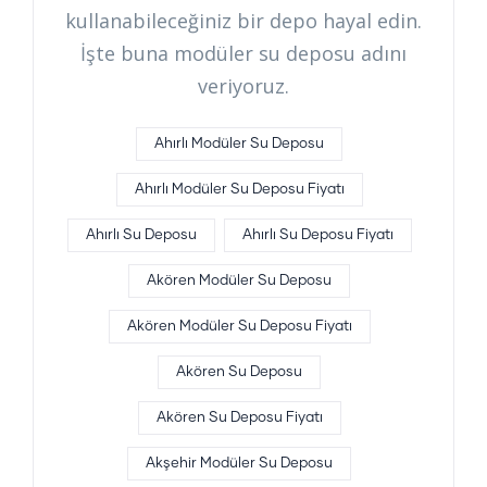
kullanabileceğiniz bir depo hayal edin.
İşte buna modüler su deposu adını
veriyoruz.
Ahırlı Modüler Su Deposu
Ahırlı Modüler Su Deposu Fiyatı
Ahırlı Su Deposu
Ahırlı Su Deposu Fiyatı
Akören Modüler Su Deposu
Akören Modüler Su Deposu Fiyatı
Akören Su Deposu
Akören Su Deposu Fiyatı
Akşehir Modüler Su Deposu