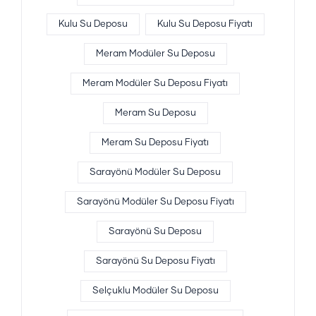
Kulu Su Deposu
Kulu Su Deposu Fiyatı
Meram Modüler Su Deposu
Meram Modüler Su Deposu Fiyatı
Meram Su Deposu
Meram Su Deposu Fiyatı
Sarayönü Modüler Su Deposu
Sarayönü Modüler Su Deposu Fiyatı
Sarayönü Su Deposu
Sarayönü Su Deposu Fiyatı
Selçuklu Modüler Su Deposu