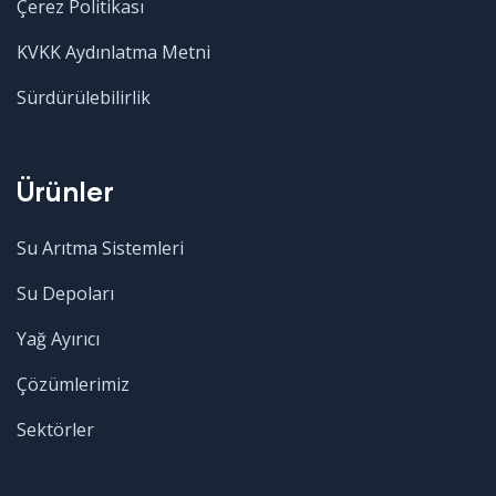
Çerez Politikası
KVKK Aydınlatma Metni
Sürdürülebilirlik
Ürünler
Su Arıtma Sistemleri
Su Depoları
Yağ Ayırıcı
Çözümlerimiz
Sektörler