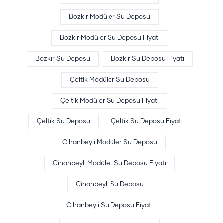
Bozkır Modüler Su Deposu
Bozkır Modüler Su Deposu Fiyatı
Bozkır Su Deposu
Bozkır Su Deposu Fiyatı
Çeltik Modüler Su Deposu
Çeltik Modüler Su Deposu Fiyatı
Çeltik Su Deposu
Çeltik Su Deposu Fiyatı
Cihanbeyli Modüler Su Deposu
Cihanbeyli Modüler Su Deposu Fiyatı
Cihanbeyli Su Deposu
Cihanbeyli Su Deposu Fiyatı