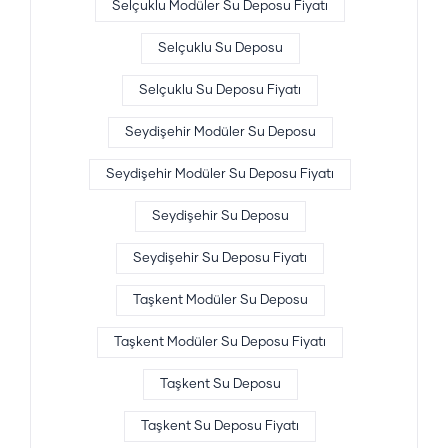
Selçuklu Modüler Su Deposu Fiyatı
Selçuklu Su Deposu
Selçuklu Su Deposu Fiyatı
Seydişehir Modüler Su Deposu
Seydişehir Modüler Su Deposu Fiyatı
Seydişehir Su Deposu
Seydişehir Su Deposu Fiyatı
Taşkent Modüler Su Deposu
Taşkent Modüler Su Deposu Fiyatı
Taşkent Su Deposu
Taşkent Su Deposu Fiyatı