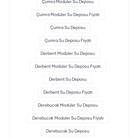
Çumra Modüler Su Deposu
Çumra Modüler Su Deposu Fiyatı
Çumra Su Deposu
Çumra Su Deposu Fiyatı
Derbent Modüler Su Deposu
Derbent Modüler Su Deposu Fiyatı
Derbent Su Deposu
Derbent Su Deposu Fiyatı
Derebucak Modüler Su Deposu
Derebucak Modüler Su Deposu Fiyatı
Derebucak Su Deposu