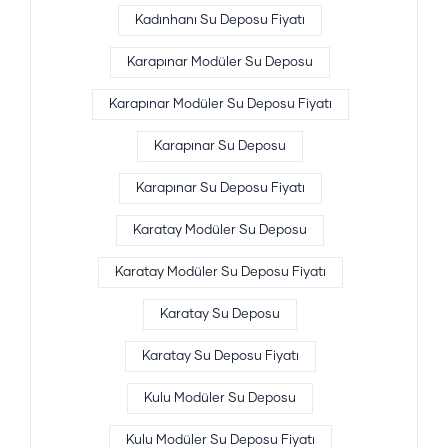
Kadınhanı Su Deposu Fiyatı
Karapınar Modüler Su Deposu
Karapınar Modüler Su Deposu Fiyatı
Karapınar Su Deposu
Karapınar Su Deposu Fiyatı
Karatay Modüler Su Deposu
Karatay Modüler Su Deposu Fiyatı
Karatay Su Deposu
Karatay Su Deposu Fiyatı
Kulu Modüler Su Deposu
Kulu Modüler Su Deposu Fiyatı