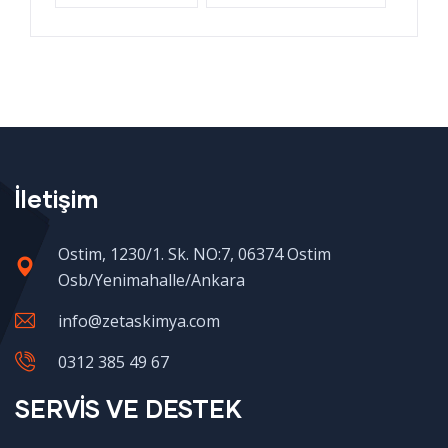
İletişim
Ostim, 1230/1. Sk. NO:7, 06374 Ostim
Osb/Yenimahalle/Ankara
info@zetaskimya.com
0312 385 49 67
SERVİS VE DESTEK