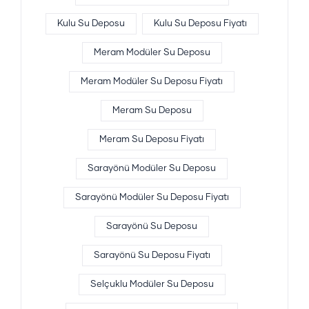
Kulu Su Deposu
Kulu Su Deposu Fiyatı
Meram Modüler Su Deposu
Meram Modüler Su Deposu Fiyatı
Meram Su Deposu
Meram Su Deposu Fiyatı
Sarayönü Modüler Su Deposu
Sarayönü Modüler Su Deposu Fiyatı
Sarayönü Su Deposu
Sarayönü Su Deposu Fiyatı
Selçuklu Modüler Su Deposu