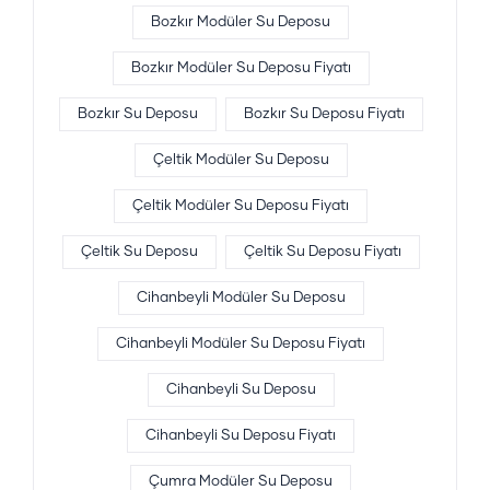
Bozkır Modüler Su Deposu
Bozkır Modüler Su Deposu Fiyatı
Bozkır Su Deposu
Bozkır Su Deposu Fiyatı
Çeltik Modüler Su Deposu
Çeltik Modüler Su Deposu Fiyatı
Çeltik Su Deposu
Çeltik Su Deposu Fiyatı
Cihanbeyli Modüler Su Deposu
Cihanbeyli Modüler Su Deposu Fiyatı
Cihanbeyli Su Deposu
Cihanbeyli Su Deposu Fiyatı
Çumra Modüler Su Deposu