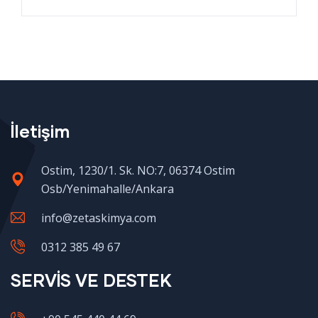
İletişim
Ostim, 1230/1. Sk. NO:7, 06374 Ostim
Osb/Yenimahalle/Ankara
info@zetaskimya.com
0312 385 49 67
SERVİS VE DESTEK