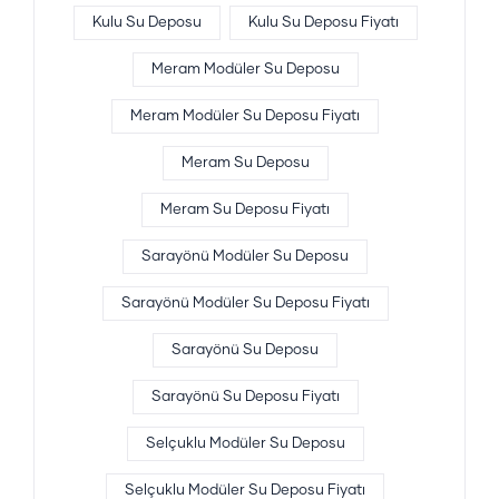
Kulu Su Deposu
Kulu Su Deposu Fiyatı
Meram Modüler Su Deposu
Meram Modüler Su Deposu Fiyatı
Meram Su Deposu
Meram Su Deposu Fiyatı
Sarayönü Modüler Su Deposu
Sarayönü Modüler Su Deposu Fiyatı
Sarayönü Su Deposu
Sarayönü Su Deposu Fiyatı
Selçuklu Modüler Su Deposu
Selçuklu Modüler Su Deposu Fiyatı