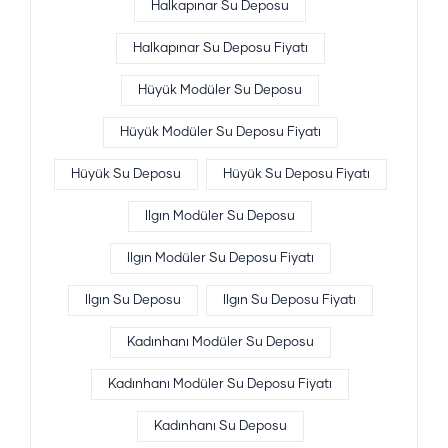
Halkapınar Su Deposu
Halkapınar Su Deposu Fiyatı
Hüyük Modüler Su Deposu
Hüyük Modüler Su Deposu Fiyatı
Hüyük Su Deposu
Hüyük Su Deposu Fiyatı
Ilgın Modüler Su Deposu
Ilgın Modüler Su Deposu Fiyatı
Ilgın Su Deposu
Ilgın Su Deposu Fiyatı
Kadınhanı Modüler Su Deposu
Kadınhanı Modüler Su Deposu Fiyatı
Kadınhanı Su Deposu