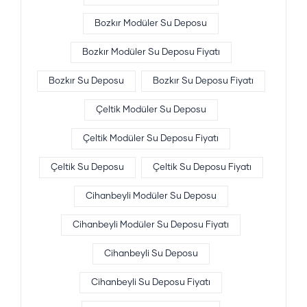
Bozkır Modüler Su Deposu
Bozkır Modüler Su Deposu Fiyatı
Bozkır Su Deposu
Bozkır Su Deposu Fiyatı
Çeltik Modüler Su Deposu
Çeltik Modüler Su Deposu Fiyatı
Çeltik Su Deposu
Çeltik Su Deposu Fiyatı
Cihanbeyli Modüler Su Deposu
Cihanbeyli Modüler Su Deposu Fiyatı
Cihanbeyli Su Deposu
Cihanbeyli Su Deposu Fiyatı