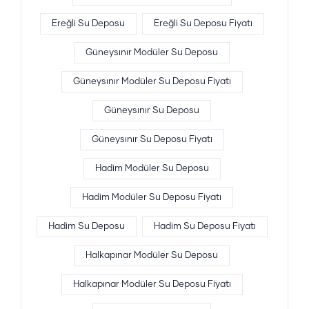
Ereğli Su Deposu
Ereğli Su Deposu Fiyatı
Güneysınır Modüler Su Deposu
Güneysınır Modüler Su Deposu Fiyatı
Güneysınır Su Deposu
Güneysınır Su Deposu Fiyatı
Hadim Modüler Su Deposu
Hadim Modüler Su Deposu Fiyatı
Hadim Su Deposu
Hadim Su Deposu Fiyatı
Halkapınar Modüler Su Deposu
Halkapınar Modüler Su Deposu Fiyatı