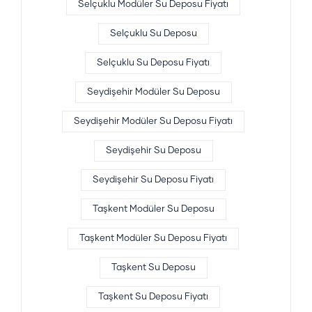
Selçuklu Modüler Su Deposu Fiyatı
Selçuklu Su Deposu
Selçuklu Su Deposu Fiyatı
Seydişehir Modüler Su Deposu
Seydişehir Modüler Su Deposu Fiyatı
Seydişehir Su Deposu
Seydişehir Su Deposu Fiyatı
Taşkent Modüler Su Deposu
Taşkent Modüler Su Deposu Fiyatı
Taşkent Su Deposu
Taşkent Su Deposu Fiyatı