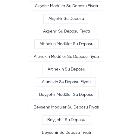
Akşehir Modüler Su Deposu Fiyatı
Akşehir Su Deposu
Akşehir Su Deposu Fiyatı
Altınekin Modüler Su Deposu
Altınekin Modüler Su Deposu Fiyatı
Altınekin Su Deposu
Altınekin Su Deposu Fiyatı
Beyşehir Modüler Su Deposu
Beyşehir Modüler Su Deposu Fiyatı
Beyşehir Su Deposu
Beyşehir Su Deposu Fiyatı