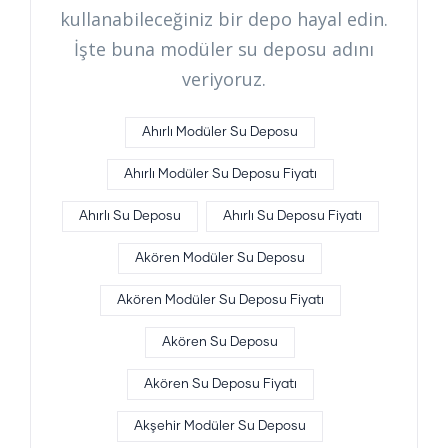
kullanabileceğiniz bir depo hayal edin.
İşte buna modüler su deposu adını
veriyoruz.
Ahırlı Modüler Su Deposu
Ahırlı Modüler Su Deposu Fiyatı
Ahırlı Su Deposu
Ahırlı Su Deposu Fiyatı
Akören Modüler Su Deposu
Akören Modüler Su Deposu Fiyatı
Akören Su Deposu
Akören Su Deposu Fiyatı
Akşehir Modüler Su Deposu