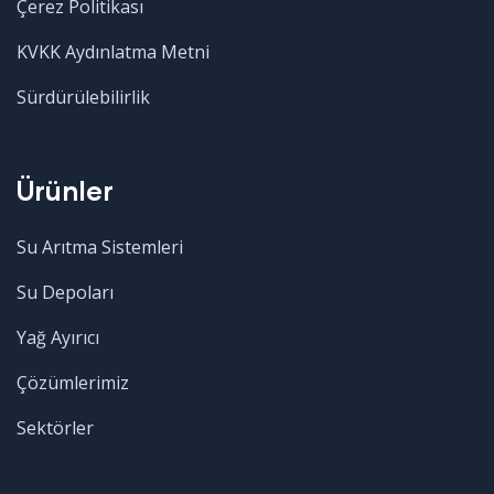
Çerez Politikası
KVKK Aydınlatma Metni
Sürdürülebilirlik
Ürünler
Su Arıtma Sistemleri
Su Depoları
Yağ Ayırıcı
Çözümlerimiz
Sektörler