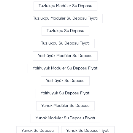
Tuzlukçu Modüler Su Deposu
Tuzlukçu Modüler Su Deposu Fiyatı
Tuzlukçu Su Deposu
Tuzlukçu Su Deposu Fiyatı
Yalıhüyük Modüler Su Deposu
Yalıhüyük Modüler Su Deposu Fiyatı
Yalıhüyük Su Deposu
Yalıhüyük Su Deposu Fiyatı
Yunak Modüler Su Deposu
Yunak Modüler Su Deposu Fiyatı
Yunak Su Deposu
Yunak Su Deposu Fiyatı