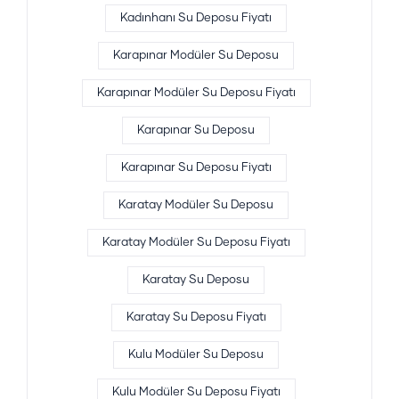
Kadınhanı Su Deposu Fiyatı
Karapınar Modüler Su Deposu
Karapınar Modüler Su Deposu Fiyatı
Karapınar Su Deposu
Karapınar Su Deposu Fiyatı
Karatay Modüler Su Deposu
Karatay Modüler Su Deposu Fiyatı
Karatay Su Deposu
Karatay Su Deposu Fiyatı
Kulu Modüler Su Deposu
Kulu Modüler Su Deposu Fiyatı