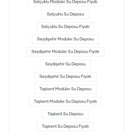
Selçuklu Modüler Su Deposu Fiyatı
Selçuklu Su Deposu
Selçuklu Su Deposu Fiyatı
Seydişehir Modüler Su Deposu
Seydişehir Modüler Su Deposu Fiyatı
Seydişehir Su Deposu
Seydişehir Su Deposu Fiyatı
Taşkent Modüler Su Deposu
Taşkent Modüler Su Deposu Fiyatı
Taşkent Su Deposu
Taşkent Su Deposu Fiyatı