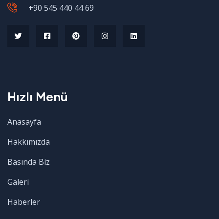
+90 545 440 44 69
Hızlı Menü
Anasayfa
Hakkımızda
Basında Biz
Galeri
Haberler