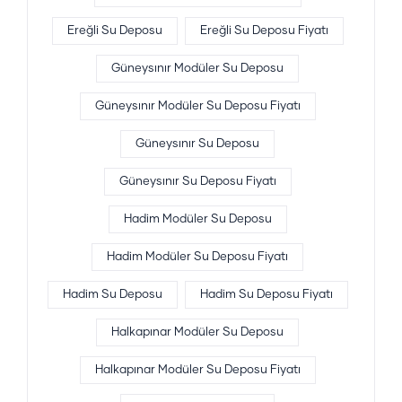
Ereğli Su Deposu
Ereğli Su Deposu Fiyatı
Güneysınır Modüler Su Deposu
Güneysınır Modüler Su Deposu Fiyatı
Güneysınır Su Deposu
Güneysınır Su Deposu Fiyatı
Hadim Modüler Su Deposu
Hadim Modüler Su Deposu Fiyatı
Hadim Su Deposu
Hadim Su Deposu Fiyatı
Halkapınar Modüler Su Deposu
Halkapınar Modüler Su Deposu Fiyatı