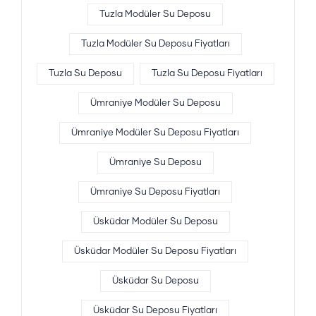
Tuzla Modüler Su Deposu
Tuzla Modüler Su Deposu Fiyatları
Tuzla Su Deposu
Tuzla Su Deposu Fiyatları
Ümraniye Modüler Su Deposu
Ümraniye Modüler Su Deposu Fiyatları
Ümraniye Su Deposu
Ümraniye Su Deposu Fiyatları
Üsküdar Modüler Su Deposu
Üsküdar Modüler Su Deposu Fiyatları
Üsküdar Su Deposu
Üsküdar Su Deposu Fiyatları