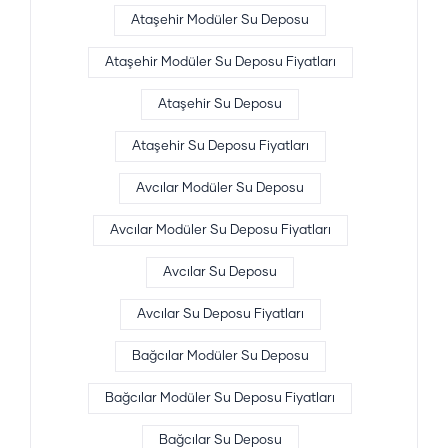
Ataşehir Modüler Su Deposu
Ataşehir Modüler Su Deposu Fiyatları
Ataşehir Su Deposu
Ataşehir Su Deposu Fiyatları
Avcılar Modüler Su Deposu
Avcılar Modüler Su Deposu Fiyatları
Avcılar Su Deposu
Avcılar Su Deposu Fiyatları
Bağcılar Modüler Su Deposu
Bağcılar Modüler Su Deposu Fiyatları
Bağcılar Su Deposu