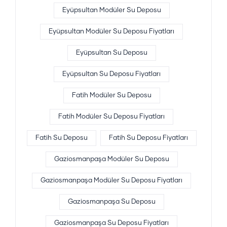
Eyüpsultan Modüler Su Deposu
Eyüpsultan Modüler Su Deposu Fiyatları
Eyüpsultan Su Deposu
Eyüpsultan Su Deposu Fiyatları
Fatih Modüler Su Deposu
Fatih Modüler Su Deposu Fiyatları
Fatih Su Deposu
Fatih Su Deposu Fiyatları
Gaziosmanpaşa Modüler Su Deposu
Gaziosmanpaşa Modüler Su Deposu Fiyatları
Gaziosmanpaşa Su Deposu
Gaziosmanpaşa Su Deposu Fiyatları