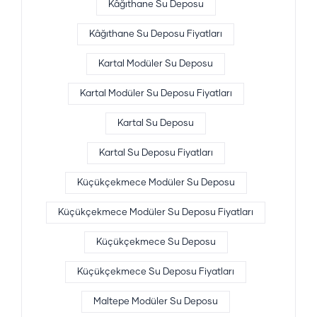
Kâğıthane Su Deposu
Kâğıthane Su Deposu Fiyatları
Kartal Modüler Su Deposu
Kartal Modüler Su Deposu Fiyatları
Kartal Su Deposu
Kartal Su Deposu Fiyatları
Küçükçekmece Modüler Su Deposu
Küçükçekmece Modüler Su Deposu Fiyatları
Küçükçekmece Su Deposu
Küçükçekmece Su Deposu Fiyatları
Maltepe Modüler Su Deposu