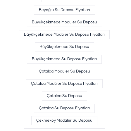
Beyoğlu Su Deposu Fiyatları
Büyükçekmece Modüler Su Deposu
Büyükçekmece Modüler Su Deposu Fiyatları
Büyükçekmece Su Deposu
Büyükçekmece Su Deposu Fiyatları
Çatalca Modüler Su Deposu
Çatalca Modüler Su Deposu Fiyatları
Çatalca Su Deposu
Çatalca Su Deposu Fiyatları
Çekmeköy Modüler Su Deposu