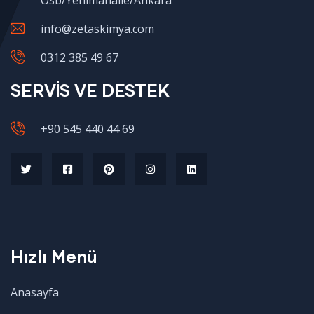
Osb/Yenimahalle/Ankara
info@zetaskimya.com
0312 385 49 67
SERVİS VE DESTEK
+90 545 440 44 69
Hızlı Menü
Anasayfa