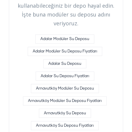
kullanabileceğiniz bir depo hayal edin.
İşte buna modüler su deposu adını
veriyoruz.
Adalar Modüler Su Deposu
Adalar Modüler Su Deposu Fiyatları
Adalar Su Deposu
Adalar Su Deposu Fiyatları
Arnavutköy Modüler Su Deposu
Arnavutköy Modüler Su Deposu Fiyatları
Arnavutköy Su Deposu
Arnavutköy Su Deposu Fiyatları