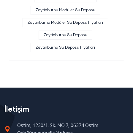
Zeytinburnu Modüler Su Deposu
Zeytinburnu Modüler Su Deposu Fiyatları
Zeytinburnu Su Deposu
Zeytinburnu Su Deposu Fiyatları
İletişim
Ostim, 1230/1. Sk. NO:7, 06374 Ostim