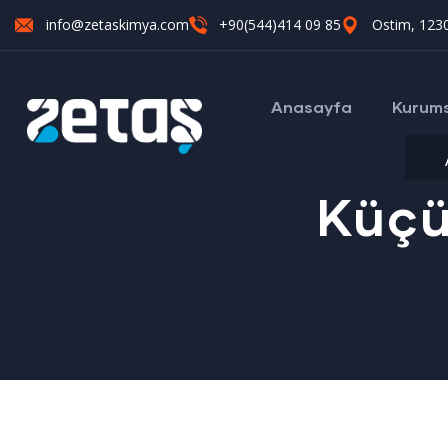
info@zetaskimya.com
+90(544)414 09 85
Ostim, 1230
Anasayfa
Kurum
Küçü