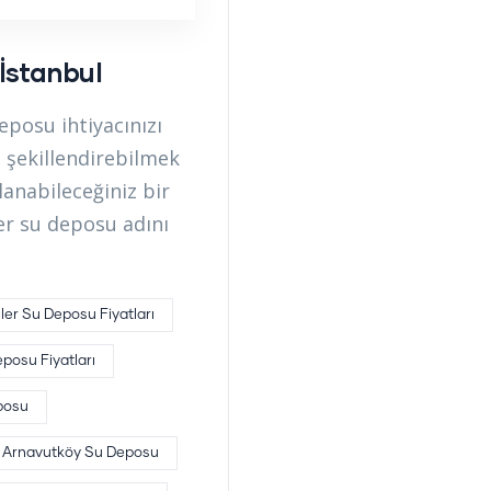
İstanbul
posu ihtiyacınızı
 şekillendirebilmek
lanabileceğiniz bir
er su deposu adını
er Su Deposu Fiyatları
posu Fiyatları
posu
Arnavutköy Su Deposu