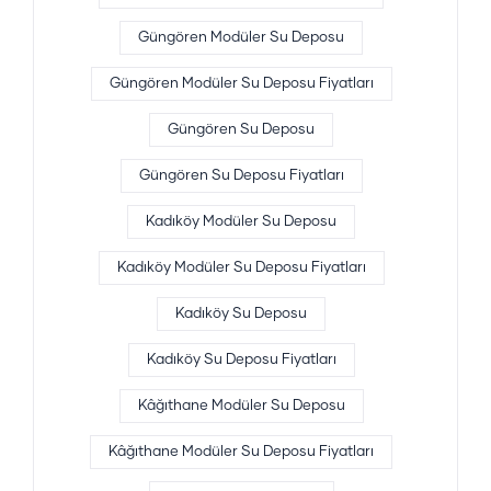
Güngören Modüler Su Deposu
Güngören Modüler Su Deposu Fiyatları
Güngören Su Deposu
Güngören Su Deposu Fiyatları
Kadıköy Modüler Su Deposu
Kadıköy Modüler Su Deposu Fiyatları
Kadıköy Su Deposu
Kadıköy Su Deposu Fiyatları
Kâğıthane Modüler Su Deposu
Kâğıthane Modüler Su Deposu Fiyatları