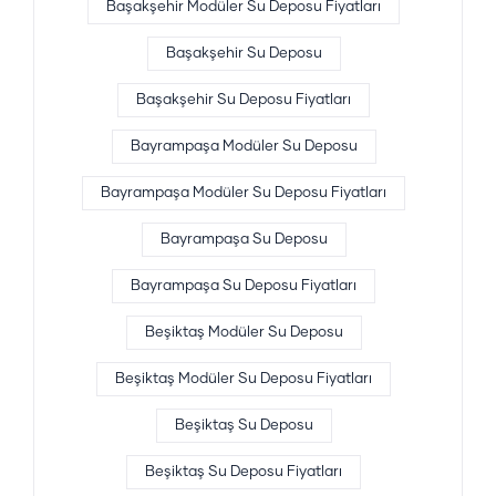
Başakşehir Modüler Su Deposu Fiyatları
Başakşehir Su Deposu
Başakşehir Su Deposu Fiyatları
Bayrampaşa Modüler Su Deposu
Bayrampaşa Modüler Su Deposu Fiyatları
Bayrampaşa Su Deposu
Bayrampaşa Su Deposu Fiyatları
Beşiktaş Modüler Su Deposu
Beşiktaş Modüler Su Deposu Fiyatları
Beşiktaş Su Deposu
Beşiktaş Su Deposu Fiyatları