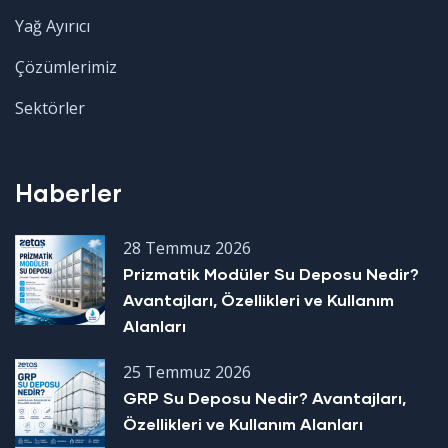
Yağ Ayırıcı
Çözümlerimiz
Sektörler
Haberler
28 Temmuz 2026
Prizmatik Modüler Su Deposu Nedir?
Avantajları, Özellikleri ve Kullanım
Alanları
25 Temmuz 2026
GRP Su Deposu Nedir? Avantajları,
Özellikleri ve Kullanım Alanları