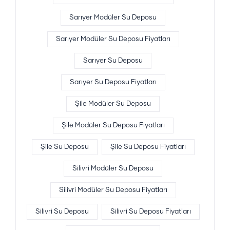
Sarıyer Modüler Su Deposu
Sarıyer Modüler Su Deposu Fiyatları
Sarıyer Su Deposu
Sarıyer Su Deposu Fiyatları
Şile Modüler Su Deposu
Şile Modüler Su Deposu Fiyatları
Şile Su Deposu
Şile Su Deposu Fiyatları
Silivri Modüler Su Deposu
Silivri Modüler Su Deposu Fiyatları
Silivri Su Deposu
Silivri Su Deposu Fiyatları