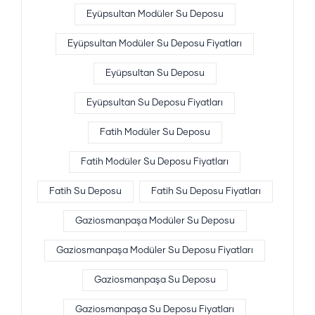
Eyüpsultan Modüler Su Deposu
Eyüpsultan Modüler Su Deposu Fiyatları
Eyüpsultan Su Deposu
Eyüpsultan Su Deposu Fiyatları
Fatih Modüler Su Deposu
Fatih Modüler Su Deposu Fiyatları
Fatih Su Deposu
Fatih Su Deposu Fiyatları
Gaziosmanpaşa Modüler Su Deposu
Gaziosmanpaşa Modüler Su Deposu Fiyatları
Gaziosmanpaşa Su Deposu
Gaziosmanpaşa Su Deposu Fiyatları