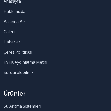
Anasayfa
Hakkımızda
Basında Biz
Galeri
Haberler
Çerez Politikası
KVKK Aydınlatma Metni
Sürdürülebilirlik
Ürünler
Su Arıtma Sistemleri