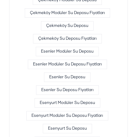
Çekmeköy Modüler Su Deposu
Çekmeköy Modüler Su Deposu Fiyatları
Çekmeköy Su Deposu
Çekmeköy Su Deposu Fiyatları
Esenler Modüler Su Deposu
Esenler Modüler Su Deposu Fiyatları
Esenler Su Deposu
Esenler Su Deposu Fiyatları
Esenyurt Modüler Su Deposu
Esenyurt Modüler Su Deposu Fiyatları
Esenyurt Su Deposu