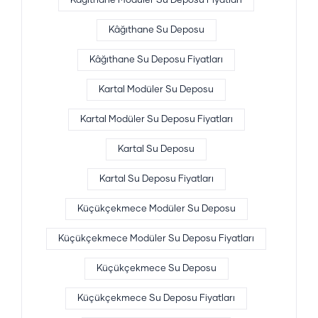
Kâğıthane Modüler Su Deposu Fiyatları
Kâğıthane Su Deposu
Kâğıthane Su Deposu Fiyatları
Kartal Modüler Su Deposu
Kartal Modüler Su Deposu Fiyatları
Kartal Su Deposu
Kartal Su Deposu Fiyatları
Küçükçekmece Modüler Su Deposu
Küçükçekmece Modüler Su Deposu Fiyatları
Küçükçekmece Su Deposu
Küçükçekmece Su Deposu Fiyatları