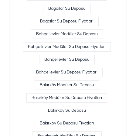
Bağcılar Su Deposu
Bağcılar Su Deposu Fiyatları
Bahçelievler Modüler Su Deposu
Bahçelievler Modüler Su Deposu Fiyatları
Bahçelievler Su Deposu
Bahçelievler Su Deposu Fiyatları
Bakırköy Modüler Su Deposu
Bakırköy Modüler Su Deposu Fiyatları
Bakırköy Su Deposu
Bakırköy Su Deposu Fiyatları