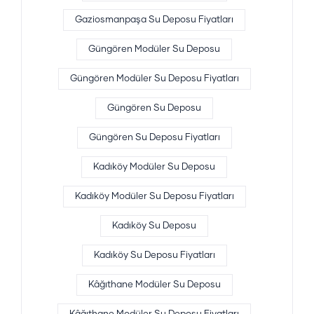
Gaziosmanpaşa Su Deposu Fiyatları
Güngören Modüler Su Deposu
Güngören Modüler Su Deposu Fiyatları
Güngören Su Deposu
Güngören Su Deposu Fiyatları
Kadıköy Modüler Su Deposu
Kadıköy Modüler Su Deposu Fiyatları
Kadıköy Su Deposu
Kadıköy Su Deposu Fiyatları
Kâğıthane Modüler Su Deposu