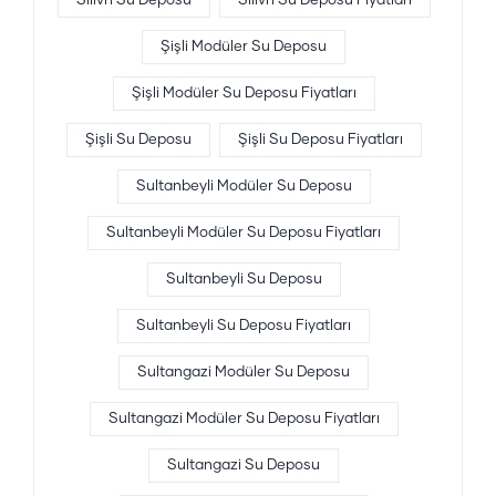
Silivri Su Deposu
Silivri Su Deposu Fiyatları
Şişli Modüler Su Deposu
Şişli Modüler Su Deposu Fiyatları
Şişli Su Deposu
Şişli Su Deposu Fiyatları
Sultanbeyli Modüler Su Deposu
Sultanbeyli Modüler Su Deposu Fiyatları
Sultanbeyli Su Deposu
Sultanbeyli Su Deposu Fiyatları
Sultangazi Modüler Su Deposu
Sultangazi Modüler Su Deposu Fiyatları
Sultangazi Su Deposu