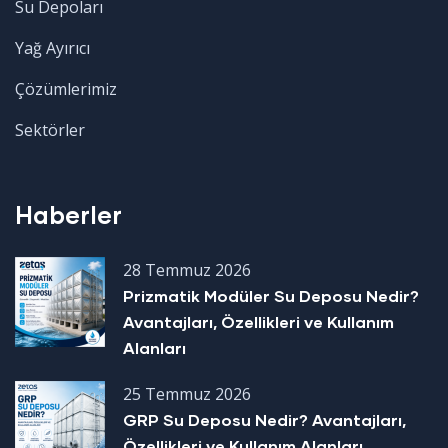
Su Depoları
Yağ Ayırıcı
Çözümlerimiz
Sektörler
Haberler
28 Temmuz 2026
Prizmatik Modüler Su Deposu Nedir?
Avantajları, Özellikleri ve Kullanım
Alanları
25 Temmuz 2026
GRP Su Deposu Nedir? Avantajları,
Özellikleri ve Kullanım Alanları