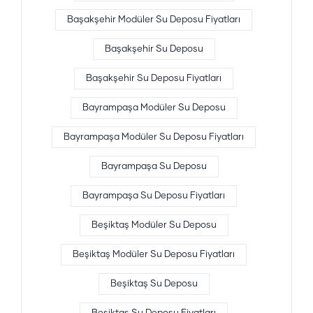
Başakşehir Modüler Su Deposu Fiyatları
Başakşehir Su Deposu
Başakşehir Su Deposu Fiyatları
Bayrampaşa Modüler Su Deposu
Bayrampaşa Modüler Su Deposu Fiyatları
Bayrampaşa Su Deposu
Bayrampaşa Su Deposu Fiyatları
Beşiktaş Modüler Su Deposu
Beşiktaş Modüler Su Deposu Fiyatları
Beşiktaş Su Deposu