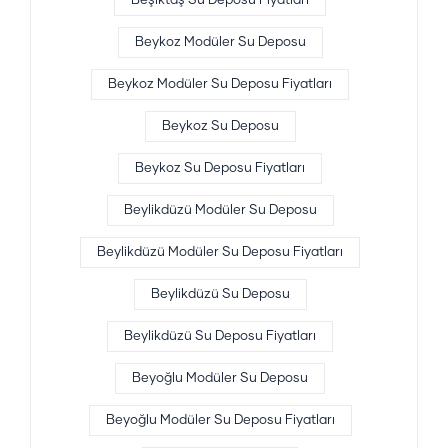
Beşiktaş Su Deposu Fiyatları
Beykoz Modüler Su Deposu
Beykoz Modüler Su Deposu Fiyatları
Beykoz Su Deposu
Beykoz Su Deposu Fiyatları
Beylikdüzü Modüler Su Deposu
Beylikdüzü Modüler Su Deposu Fiyatları
Beylikdüzü Su Deposu
Beylikdüzü Su Deposu Fiyatları
Beyoğlu Modüler Su Deposu
Beyoğlu Modüler Su Deposu Fiyatları