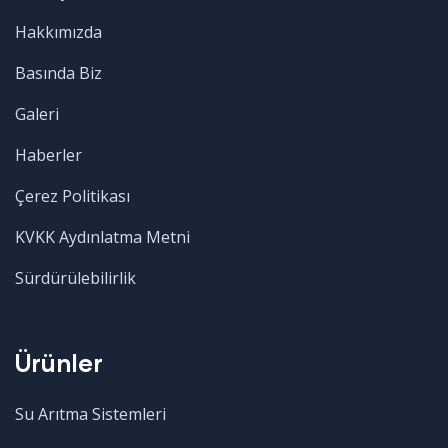
Hakkımızda
Basında Biz
Galeri
Haberler
Çerez Politikası
KVKK Aydınlatma Metni
Sürdürülebilirlik
Ürünler
Su Arıtma Sistemleri