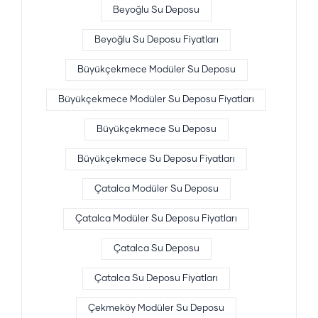
Beyoğlu Su Deposu
Beyoğlu Su Deposu Fiyatları
Büyükçekmece Modüler Su Deposu
Büyükçekmece Modüler Su Deposu Fiyatları
Büyükçekmece Su Deposu
Büyükçekmece Su Deposu Fiyatları
Çatalca Modüler Su Deposu
Çatalca Modüler Su Deposu Fiyatları
Çatalca Su Deposu
Çatalca Su Deposu Fiyatları
Çekmeköy Modüler Su Deposu