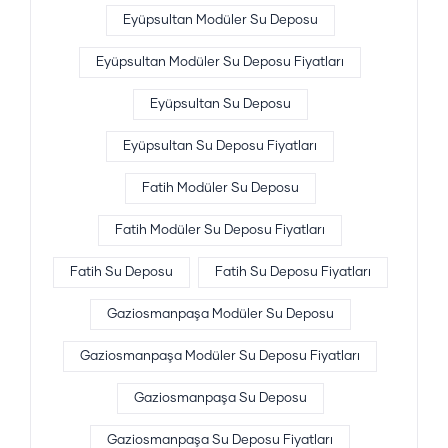
Eyüpsultan Modüler Su Deposu
Eyüpsultan Modüler Su Deposu Fiyatları
Eyüpsultan Su Deposu
Eyüpsultan Su Deposu Fiyatları
Fatih Modüler Su Deposu
Fatih Modüler Su Deposu Fiyatları
Fatih Su Deposu
Fatih Su Deposu Fiyatları
Gaziosmanpaşa Modüler Su Deposu
Gaziosmanpaşa Modüler Su Deposu Fiyatları
Gaziosmanpaşa Su Deposu
Gaziosmanpaşa Su Deposu Fiyatları