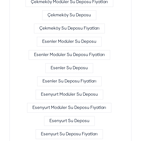
Çekmeköy Modüler Su Deposu Fiyatları
Çekmeköy Su Deposu
Çekmeköy Su Deposu Fiyatları
Esenler Modüler Su Deposu
Esenler Modüler Su Deposu Fiyatları
Esenler Su Deposu
Esenler Su Deposu Fiyatları
Esenyurt Modüler Su Deposu
Esenyurt Modüler Su Deposu Fiyatları
Esenyurt Su Deposu
Esenyurt Su Deposu Fiyatları