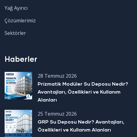
Yağ Ayırıcı
Çözümlerimiz
Sektörler
Haberler
28 Temmuz 2026
Prizmatik Modüler Su Deposu Nedir?
Avantajları, Özellikleri ve Kullanım
Alanları
25 Temmuz 2026
GRP Su Deposu Nedir? Avantajları,
Özellikleri ve Kullanım Alanları